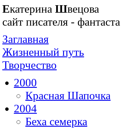
Е
катерина
Ш
вецова
сайт писателя - фантаста
Заглавная
Жизненный путь
Творчество
2000
Красная Шапочка
2004
Беха семерка