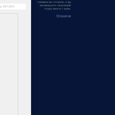
слишком вас утомило, и вы
запланируете следующий
а:
3/07/2015
отдых вместе с нами.
Отдохнули