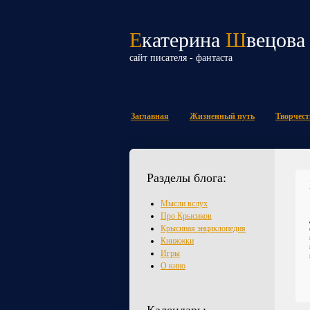
Е
катерина
Ш
вецова
сайт писателя - фантаста
Заглавная
Жизненный путь
Творчест
Разделы блога:
Мысли вслух
Про Крысиков
Крысиная энциклопедия
Книжжки
Игры
О кино