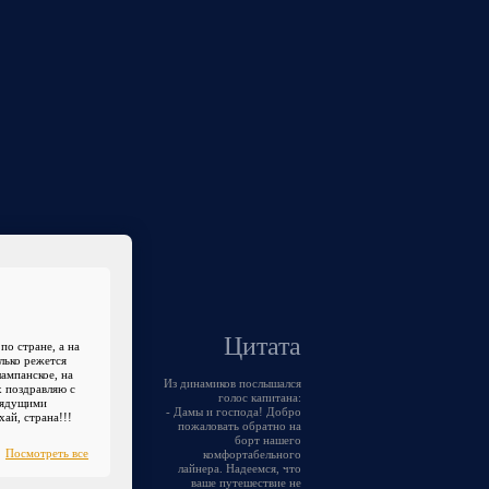
Цитата
по стране, а на
лько режется
шампанское, на
Из динамиков послышался
х поздравляю с
голос капитана:
рядущими
- Дамы и господа! Добро
ай, страна!!!
пожаловать обратно на
борт нашего
Посмотреть все
комфортабельного
лайнера. Надеемся, что
ваше путешествие не