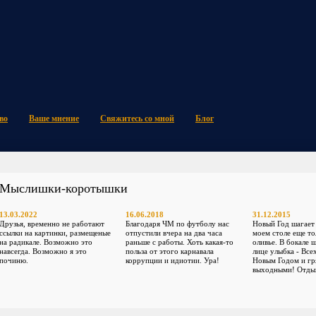
во
Ваше мнение
Свяжитесь со мной
Блог
Мыслишки-коротышки
13.03.2022
16.06.2018
31.12.2015
Друзья, временно не работают
Благодаря ЧМ по футболу нас
Новый Год шагает 
ссылки на картинки, размещеные
отпустили вчера на два часа
моем столе еще то
на радикале. Возможно это
раньше с работы. Хоть какая-то
оливье. В бокале 
навсегда. Возможно я это
польза от этого карнавала
лице улыбка - Все
починю.
коррупции и идиотии. Ура!
Новым Годом и г
выходными! Отдых