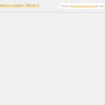
мцы и самки. Часть 2
Раздел:
Крысиная энциклопедия
|
Дат