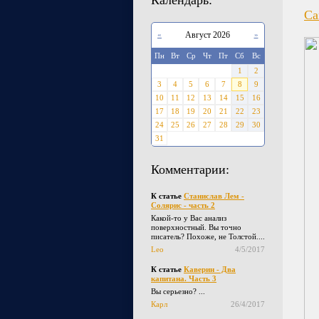
Календарь:
Са
«
Август 2026
»
Пн
Вт
Ср
Чт
Пт
Сб
Вс
1
2
3
4
5
6
7
8
9
10
11
12
13
14
15
16
17
18
19
20
21
22
23
24
25
26
27
28
29
30
31
Комментарии:
К статье
Станислав Лем -
Солярис - часть 2
Какой-то у Вас анализ
поверхностный. Вы точно
писатель? Похоже, не Толстой....
Leo
4/5/2017
К статье
Каверин - Два
капитана. Часть 3
Вы серьезно? ...
Карл
26/4/2017