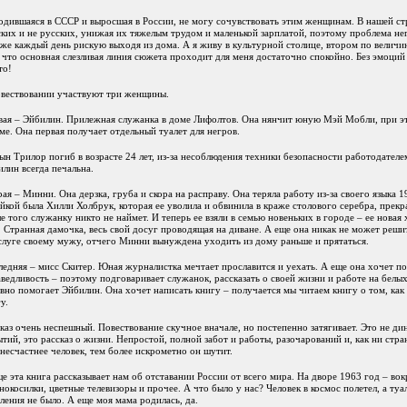
одившаяся в СССР и выросшая в России, не могу сочувствовать этим женщинам. В нашей стр
ких и не русских, унижая их тяжелым трудом и маленькой зарплатой, поэтому проблема не
же каждый день рискую выходя из дома. А я живу в культурной столице, втором по величи
 что основная слезливая линия сюжета проходит для меня достаточно спокойно. Без эмоций 
то!
овествовании участвуют три женщины.
вая – Эйбилин. Прилежная служанка в доме Лифолтов. Она нянчит юную Мэй Мобли, при эт
ме. Она первая получает отдельный туалет для негров.
ын Трилор погиб в возрасте 24 лет, из-за несоблюдения техники безопасности работодателе
лин всегда печальна.
ая – Минни. Она дерзка, груба и скора на расправу. Она теряла работу из-за своего языка 1
йкой была Хилли Холбрук, которая ее уволила и обвинила в краже столового серебра, прекр
е того служанку никто не наймет. И теперь ее взяли в семью новеньких в городе – ее новая
 Странная дамочка, весь свой досуг проводящая на диване. А еще она никак не может решит
слуге своему мужу, отчего Минни вынуждена уходить из дому раньше и прятаться.
едняя – мисс Скитер. Юная журналистка мечтает прославится и уехать. А еще она хочет по
ведливость – поэтому подговаривает служанок, рассказать о своей жизни и работе на белых
вно помогает Эйбилин. Она хочет написать книгу – получается мы читаем книгу о том, как
у.
каз очень неспешный. Повествование скучное вначале, но постепенно затягивает. Это не д
тий, это рассказ о жизни. Непростой, полной забот и работы, разочарований и, как ни стр
несчастнее человек, тем более искрометно он шутит.
е эта книга рассказывает нам об отставании России от всего мира. На дворе 1963 год – во
нокосилки, цветные телевизоры и прочее. А что было у нас? Человек в космос полетел, а ту
ления не было. А еще моя мама родилась, да.