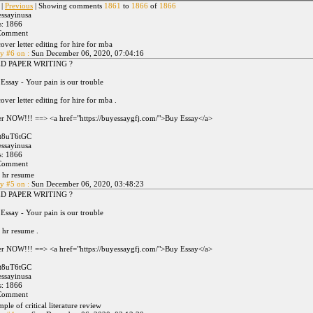
|
Previous
| Showing comments
1861
to
1866
of
1866
ssayinusa
s: 1866
cover letter editing for hire for mba
y #6 on :
Sun December 06, 2020, 07:04:16
D PAPER WRITING ?
Essay - Your pain is our trouble
cover letter editing for hire for mba .
r NOW!!! ==> <a href="https://buyessaygfj.com/">Buy Essay</a>
ft8uT6tGC
ssayinusa
s: 1866
 hr resume
y #5 on :
Sun December 06, 2020, 03:48:23
D PAPER WRITING ?
Essay - Your pain is our trouble
hr resume .
r NOW!!! ==> <a href="https://buyessaygfj.com/">Buy Essay</a>
ft8uT6tGC
ssayinusa
s: 1866
ple of critical literature review