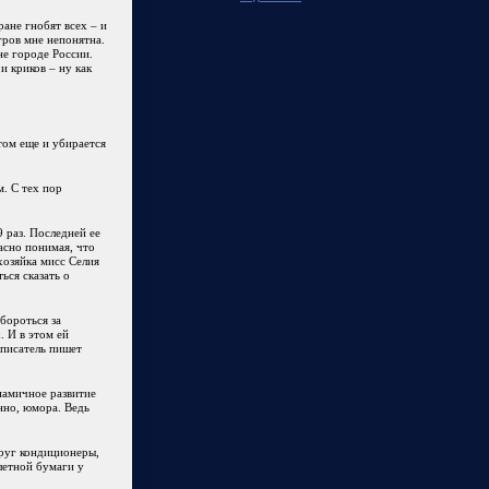
ане гнобят всех – и
гров мне непонятна.
не городе России.
и криков – ну как
ом еще и убирается
м. С тех пор
9 раз. Последней ее
асно понимая, что
 хозяйка мисс Селия
ься сказать о
бороться за
. И в этом ей
 писатель пишет
инамичное развитие
анно, юмора. Ведь
круг кондиционеры,
алетной бумаги у