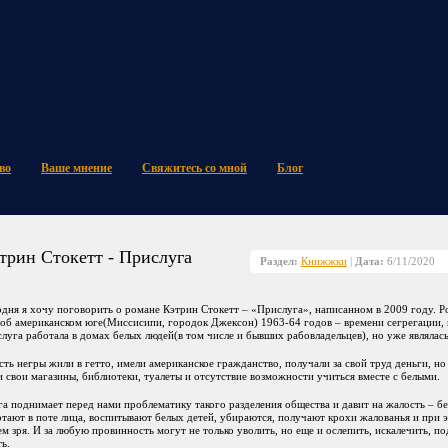
во
Ваше мнение
Свяжитесь со мной
Блог
трин Стокетт - Прислуга
Раздел:
Книжжки
|
Дата:
6/11/2020
дня я хочу поговорить о романе Кэтрин Стокетт – «Прислуга», написанном в 2009 году. Р
 об американском юге(Миссисипи, городок Джексон) 1963-64 годов – времени сегрегации, 
луга работала в домах белых людей(в том числе и бывших рабовладельцев), но уже являлас
сть негры жили в гетто, имели американское гражданство, получали за свой труд деньги, но
 свои магазины, библиотеки, туалеты и отсутствие возможности учиться вместе с белыми.
га поднимает перед нами проблематику такого разделения общества и давит на жалость – 
тают в поте лица, воспитывают белых детей, убираются, получают крохи жалованья и при 
м зря. И за любую провинность могут не только уволить, но еще и ослепить, искалечить, п
ь.