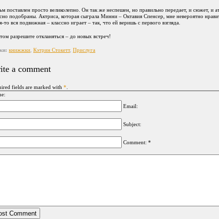
м поставлен просто великолепно. Он так же неспешен, но правильно передает, и сюжет, и 
сно подобраны. Актриса, которая сыграла Минни – Октавия Спенсер, мне невероятно нрави
я-то вся подвижная – классно играет – так, что ей веришь с первого взгляда.
том разрешите откланяться – до новых встреч!
ки:
книжжки
,
Кэтрин Стокетт
,
Прислуга
ite a comment
ired fields are marked with
*
.
e:
Email:
Subject:
Comment: *