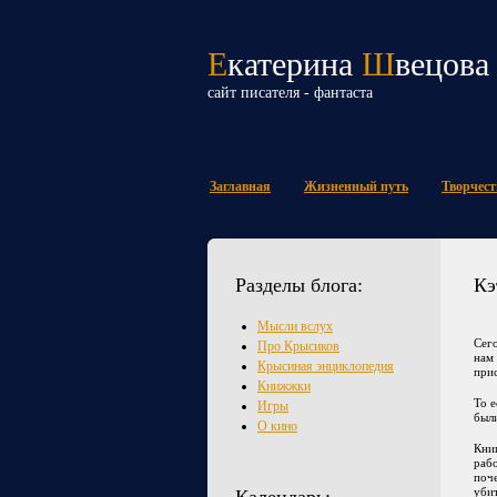
Е
катерина
Ш
вецова
сайт писателя - фантаста
Заглавная
Жизненный путь
Творчест
Разделы блога:
Кэ
Мысли вслух
Сего
Про Крысиков
нам
Крысиная энциклопедия
прис
Книжжки
То е
Игры
были
О кино
Кни
рабо
поче
убит