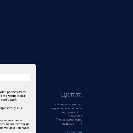
оман рассказывает
Цитата
когда чернокожая
ь свободной.
- Знаешь, я вот тут
 при этом у них
подумала, и хочу тебе
признаться….
- В чем же?
- Я тоже хочу стать
бедные женщины
ведьмой….!!!
этом белые гнобят их
оджечь дом или вовсе
Ведьмочка