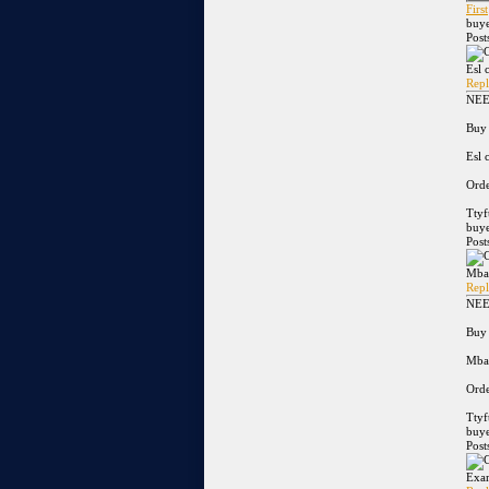
First
buye
Post
Esl 
Repl
NEE
Buy 
Esl 
Orde
Tty
buye
Post
Mba
Repl
NEE
Buy 
Mba 
Orde
Tty
buye
Post
Exam