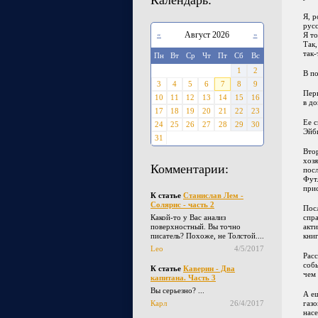
Календарь:
Я, р
русс
«
Август 2026
»
Я то
Так,
так-
Пн
Вт
Ср
Чт
Пт
Сб
Вс
1
2
В п
3
4
5
6
7
8
9
Пер
10
11
12
13
14
15
16
в до
17
18
19
20
21
22
23
Ее с
24
25
26
27
28
29
30
Эйби
31
Втор
хозя
Комментарии:
посл
Фут.
при
К статье
Станислав Лем -
Солярис - часть 2
Посл
Какой-то у Вас анализ
спра
поверхностный. Вы точно
акти
писатель? Похоже, не Толстой....
книг
Leo
4/5/2017
Расс
собы
К статье
Каверин - Два
чем 
капитана. Часть 3
Вы серьезно? ...
А ещ
Карл
26/4/2017
газо
насе