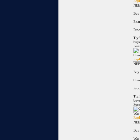
Repl
NEE
Buy 
Exam
Proc
Tty
buye
Post
Chea
Repl
NEE
Buy 
Chea
Proc
Tty
buye
Post
War 
Repl
NEE
Buy 
War 