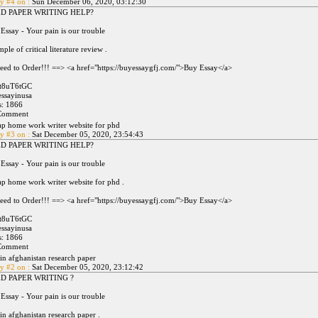
y #4 on :
Sun December 06, 2020, 03:12:30
D PAPER WRITING HELP?
Essay - Your pain is our trouble
ple of critical literature review .
eed to Order!!! ==> <a href="https://buyessaygfj.com/">Buy Essay</a>
ft8uT6tGC
ssayinusa
s: 1866
p home work writer website for phd
y #3 on :
Sat December 05, 2020, 23:54:43
D PAPER WRITING HELP?
Essay - Your pain is our trouble
p home work writer website for phd .
eed to Order!!! ==> <a href="https://buyessaygfj.com/">Buy Essay</a>
ft8uT6tGC
ssayinusa
s: 1866
in afghanistan research paper
y #2 on :
Sat December 05, 2020, 23:12:42
D PAPER WRITING ?
Essay - Your pain is our trouble
in afghanistan research paper .