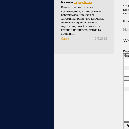
К статье
Город Богов
Филь
Имела счастье читать это
клас
произведение, но откровенно
кака
говоря мало что из него
запомнила, разве что ключевые
На э
моменты - превращение в
мертвецов, что был какой-то
Мет
принц и принцесса, какой-то
древний...
Ольга
2/6/2013
Wr
Requ
Nam