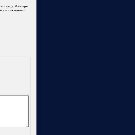
атмосферу. И актеры
тся – она живая и