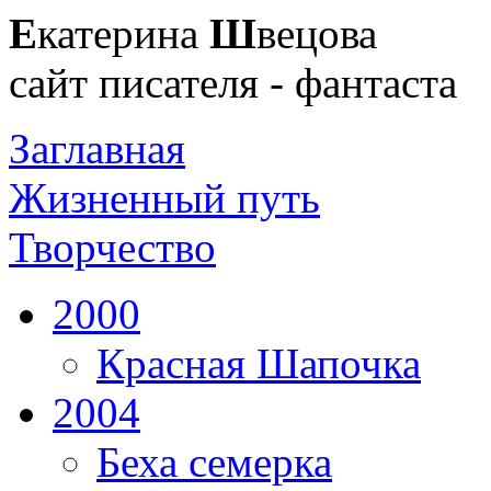
Е
катерина
Ш
вецова
сайт писателя - фантаста
Заглавная
Жизненный путь
Творчество
2000
Красная Шапочка
2004
Беха семерка