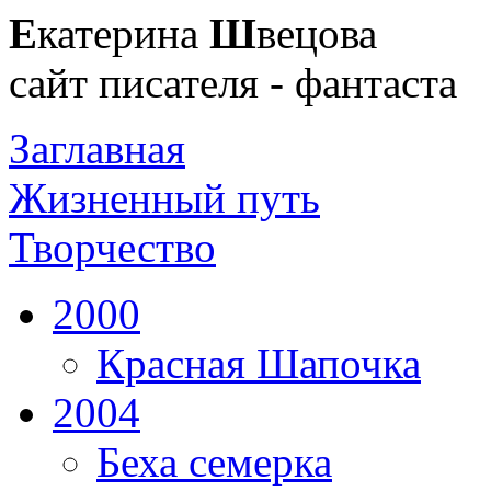
Е
катерина
Ш
вецова
сайт писателя - фантаста
Заглавная
Жизненный путь
Творчество
2000
Красная Шапочка
2004
Беха семерка