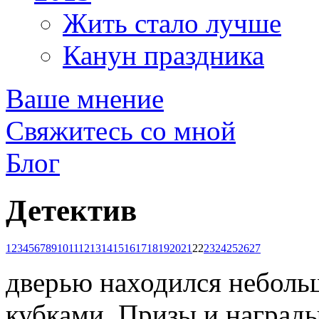
Жить стало лучше
Канун праздника
Ваше мнение
Свяжитесь со мной
Блог
Детектив
1
2
3
4
5
6
7
8
9
10
11
12
13
14
15
16
17
18
19
20
21
22
23
24
25
26
27
дверью находился неболь
кубками. Призы и награды