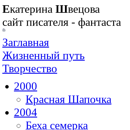
Е
катерина
Ш
вецова
сайт писателя - фантаста
Заглавная
Жизненный путь
Творчество
2000
Красная Шапочка
2004
Беха семерка