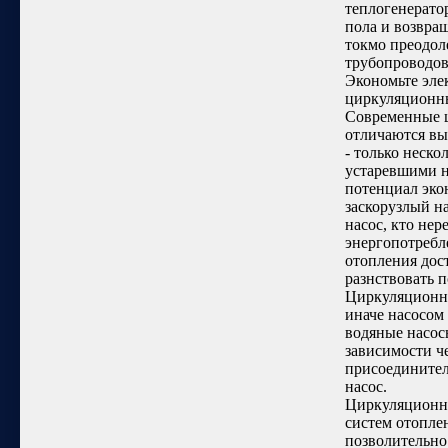
теплогенератор
пола и возвра
токмо преодол
трубопроводов
Экономьте эл
циркуляционны
Современные ц
отличаются вы
- только неско
устаревшими н
потенциал эко
заскорузлый н
насос, кто не
энергопотребл
отопления дос
разнствовать 
Циркуляционны
иначе насосом 
водяные насос
зависимости че
присоединител
насос.
Циркуляционны
систем отопле
позволительно 