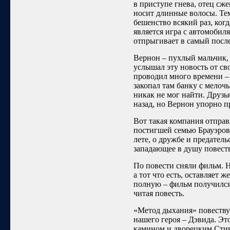
в приступе гнева, отец сже
носит длинные волосы. Тем
бешенство всякий раз, ког
является игра с автомобил
отпрыгивает в самый посл
Вернон – пухлый мальчик,
услышал эту новость от сво
проводил много времени –
закопал там банку с мелочь
никак не мог найти. Друзья
назад, но Вернон упорно п
Вот такая компания отправл
постигшей семью Брауэров,
лете, о дружбе и предатель
западающее в душу повест
По повести сняли фильм. Н
а тот что есть, оставляет
полную – фильм получился 
читая повесть.
«Метод дыхания» повеству
нашего героя – Дэвида. Э
камином и дворецким Стив