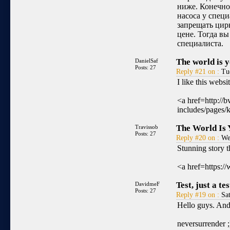
ниже. Конечно
насоса у спец
запрещать цир
цене. Тогда в
специалиста.
The world is y
DanielSaf
Posts: 27
Reply #21 on :
Tue
I like this web
<a href=http://b
includes/pages/
The World Is 
Travissob
Posts: 27
Reply #20 on :
Wed
Stunning story 
<a href=https:
Test, just a tes
DavidmeF
Posts: 27
Reply #19 on :
Sat
Hello guys. An
neversurrender ;