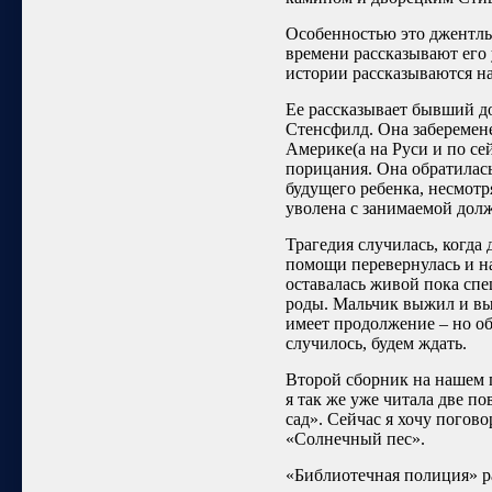
Особенностью это джентль
времени рассказывают его
истории рассказываются на
Ее рассказывает бывший д
Стенсфилд. Она забеременел
Америке(а на Руси и по се
порицания. Она обратилась
будущего ребенка, несмотря
уволена с занимаемой дол
Трагедия случилась, когда
помощи перевернулась и на
оставалась живой пока сп
роды. Мальчик выжил и вы
имеет продолжение – но об
случилось, будем ждать.
Второй сборник на нашем п
я так же уже читала две п
сад». Сейчас я хочу погов
«Солнечный пес».
«Библиотечная полиция» ра