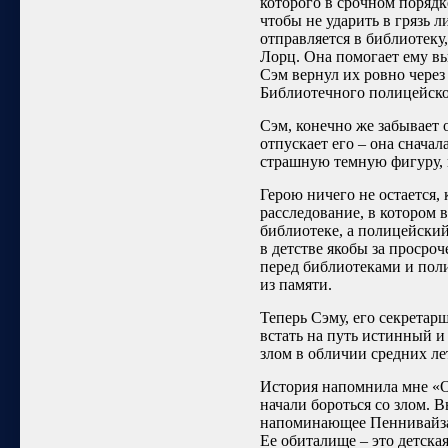
которого в срочном порядк
чтобы не ударить в грязь 
отправляется в библиотеку
Лорц. Она помогает ему в
Сэм вернул их ровно через
Библиотечного полицейско
Сэм, конечно же забывает 
отпускает его – она сначал
страшную темную фигуру, 
Герою ничего не остается, 
расследование, в котором 
библиотеке, а полицейский
в детстве якобы за просроч
перед библиотеками и пол
из памяти.
Теперь Сэму, его секрета
встать на путь истинный и
злом в обличии средних л
История напомнила мне «Он
начали бороться со злом. В
напоминающее Пеннивайза.
Ее обиталище – это детска