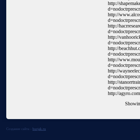
http://shapemak
d=nodoctrprescr
http://www.alco
d=nodoctrprescr
http://hacrresea
d=nodoctrprescr
http://vanhoori
d=nodoctrprescr
http://beachhut
d=nodoctrprescr
http://www.mou
d=nodoctrprescr
http://wayneele
d=nodoctrprescr
http://stanorrtr
d=nodoctrprescr
http://agyro.co
Showi
Создание сайта -
burjak.ru