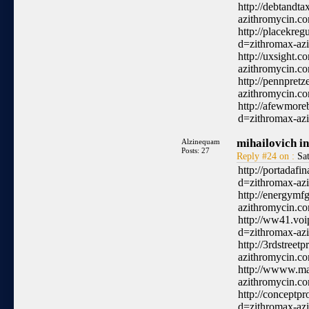
http://debtandt
azithromycin.c
http://placekre
d=zithromax-az
http://uxsight.
azithromycin.c
http://pennpret
azithromycin.c
http://afewmore
d=zithromax-az
mihailovich in
Alzinequam
Posts: 27
Reply #24 on :
Sat
http://portadaf
d=zithromax-az
http://energymf
azithromycin.c
http://ww41.voi
d=zithromax-az
http://3rdstree
azithromycin.c
http://wwww.ma
azithromycin.c
http://conceptp
d=zithromax-az