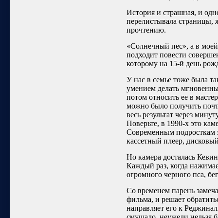
История и страшная, и од
перелистывала страницы, ж
прочтению.
«Солнечный пес», а в моей
подходит повести совершен
которому на 15-й день рожд
У нас в семье тоже была та
умением делать мгновенны
потом относить ее в масте
можно было получить почт
весь результат через минут
Поверьте, в 1990-х это ка
Современным подросткам эт
кассетный плеер, дисковый
Но камера досталась Кевину
Каждый раз, когда нажимае
огромного черного пса, бег
Со временем парень замеча
фильма, и решает обратит
направляет его к Реджина
смущало, неужели нельзя б