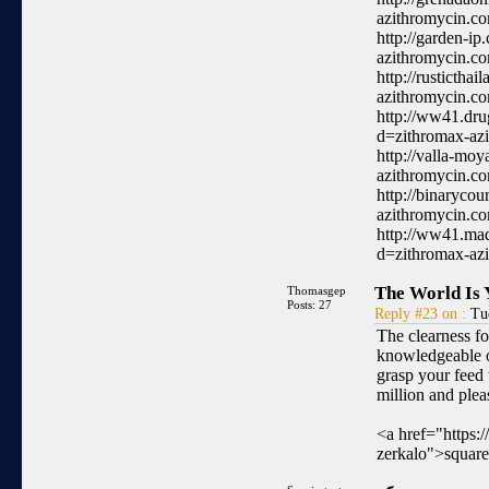
azithromycin.c
http://garden-i
azithromycin.c
http://rusticth
azithromycin.c
http://ww41.dru
d=zithromax-az
http://valla-mo
azithromycin.c
http://binaryco
azithromycin.c
http://ww41.ma
d=zithromax-az
The World Is 
Thomasgep
Posts: 27
Reply #23 on :
Tue
The clearness fo
knowledgeable on
grasp your feed
million and ple
<a href="https:/
zerkalo">square