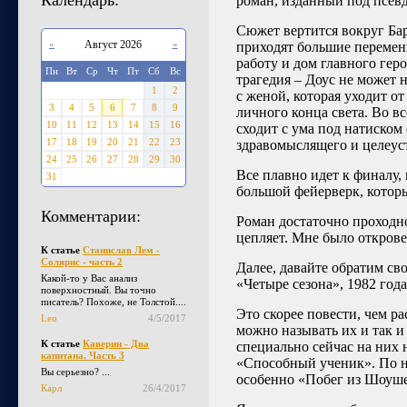
Календарь:
роман, изданный под псев
Сюжет вертится вокруг Бар
«
Август 2026
»
приходят большие перемены
работу и дом главного геро
Пн
Вт
Ср
Чт
Пт
Сб
Вс
трагедия – Доус не может 
1
2
с женой, которая уходит от
3
4
5
6
7
8
9
личного конца света. Во в
10
11
12
13
14
15
16
сходит с ума под натиском 
17
18
19
20
21
22
23
здравомыслящего и целеус
24
25
26
27
28
29
30
Все плавно идет к финалу,
31
большой фейерверк, которы
Комментарии:
Роман достаточно проходно
цепляет. Мне было открове
К статье
Станислав Лем -
Солярис - часть 2
Далее, давайте обратим св
Какой-то у Вас анализ
«Четыре сезона», 1982 год
поверхностный. Вы точно
писатель? Похоже, не Толстой....
Это скорее повести, чем ра
Leo
4/5/2017
можно называть их и так и 
К статье
Каверин - Два
специально сейчас на них 
капитана. Часть 3
«Способный ученик». По 
Вы серьезно? ...
особенно «Побег из Шоуше
Карл
26/4/2017