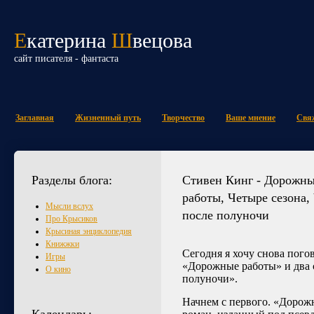
Е
катерина
Ш
вецова
сайт писателя - фантаста
Заглавная
Жизненный путь
Творчество
Ваше мнение
Свяж
Разделы блога:
Стивен Кинг - Дорожн
работы, Четыре сезона,
Мысли вслух
после полуночи
Про Крысиков
Крысиная энциклопедия
Книжжки
Сегодня я хочу снова погов
Игры
«Дорожные работы» и два с
О кино
полуночи».
Начнем с первого. «Дорожн