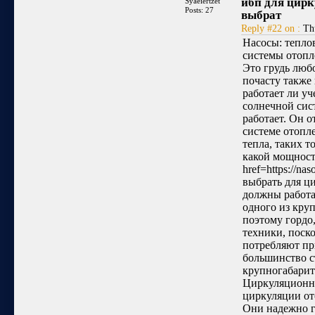
ибп для цир
Syaeiertzet
Posts: 27
выбрат
Reply #22 on :
Thu
Насосы: тепло
системы отопл
Это грудь люб
почасту также
работает ли уч
солнечной сис
работает. Он 
системе отопле
тепла, таких 
какой мощност
href=https://na
выбрать для ц
должны работа
одного из кру
поэтому гордо
техники, поск
потребляют пр
большинство с
крупногабарит
Циркуляционны
циркуляции от
Они надежно г