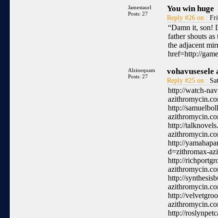
You win huge
Jamestaurl
Posts: 27
Reply #26 on :
Fri
“Damn it, son! D
father shouts as
the adjacent mir
href=http://ga
vohavusesele 
Alzinequam
Posts: 27
Reply #25 on :
Sat
http://watch-na
azithromycin.c
http://samuelbo
azithromycin.c
http://talknove
azithromycin.c
http://yamahapa
d=zithromax-az
http://richport
azithromycin.c
http://synthesi
azithromycin.c
http://velvetgr
azithromycin.c
http://roslynpe