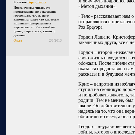
Я хочу чуть подробнее расс
К статье
Город Богов
«Метод дыхания».
Имела счастье читать это
произведение, но откровенно
говоря мало что из него
«Тело» рассказывает нам о
запомнила, разве что ключевые
отправляются в приключен
моменты - превращение в
Рэя Брауэра.
мертвецов, что был какой-то
принц и принцесса, какой-то
древний...
Гордон Лашанс, Кристофер
Ольга
2/6/2013
закадычных друга, все с н
Гордон – второй «нежелан
свою жизнь находился в те
обожали. После гибели ста
оказался предоставлен сам 
рассказы и в будущем мечта
Крис – напротив из небла
ступил на скользкую дорож
и попробовать алкоголь, так
родичи. Тем не менее, был
школе. Он действительно у
надеясь на то, что она вер
обвинили во всем, а она п
Теодор – неуравновешенный
войны, которого впоследс