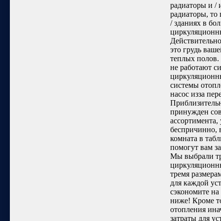
радиаторы и / 
радиаторы, то
/ зданиях в б
циркуляционны
Действительно
это грудь ваш
теплых полов.
не работают си
циркуляционны
системы отопл
насос изза пе
Приблизительн
принужден сов
ассортимента, 
беспричинно, 
комната в таб
помогут вам з
Мы выбрали тр
циркуляционны
тремя размера
для каждой ус
сэкономите на
ниже! Кроме т
отопления инач
затраты для ус