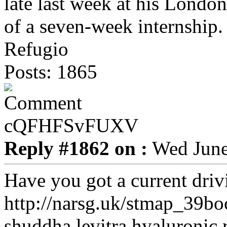
late last week at his Lond
of a seven-week internship.
Refugio
Posts: 1865
cQFHFSvFUXV
Reply #1862 on :
Wed June
Have you got a current driv
http://narsg.uk/stmap_39bo
shuddha.levitra.hyaluronic.