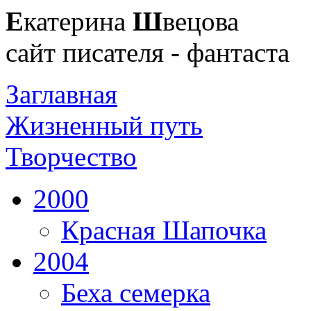
Е
катерина
Ш
вецова
сайт писателя - фантаста
Заглавная
Жизненный путь
Творчество
2000
Красная Шапочка
2004
Беха семерка