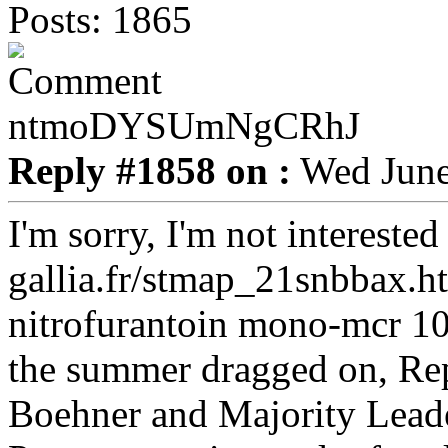
Posts: 1865
ntmoDYSUmNgCRhJ
Reply #1858 on :
Wed June
I'm sorry, I'm not intereste
gallia.fr/stmap_21snbbax.h
nitrofurantoin mono-mcr 10
the summer dragged on, Re
Boehner and Majority Leade