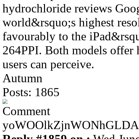
hydrochloride reviews Goog
world&rsquo;s highest resol
favourably to the iPad&rsqu
264PPI. Both models offer h
users can perceive.
Autumn
Posts: 1865
yoWOOlkZjnWONhGLDA
Reply #1859 on :
Wed June