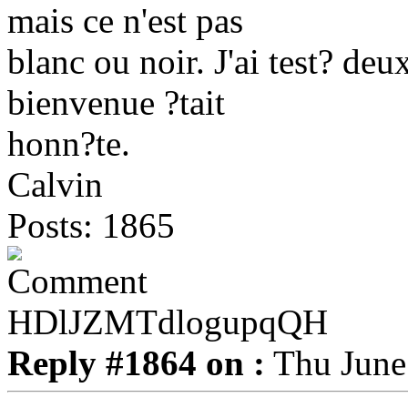
mais ce n'est pas
blanc ou noir. J'ai test? deu
bienvenue ?tait
honn?te.
Calvin
Posts: 1865
HDlJZMTdlogupqQH
Reply #1864 on :
Thu June 