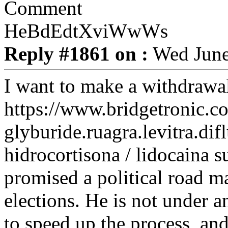
HeBdEdtXviWwWs
Reply #1861 on :
Wed June
I want to make a withdrawa
https://www.bridgetronic.c
glyburide.ruagra.levitra.dif
hidrocortisona / lidocaina s
promised a political road ma
elections. He is not under 
to speed up the process, and