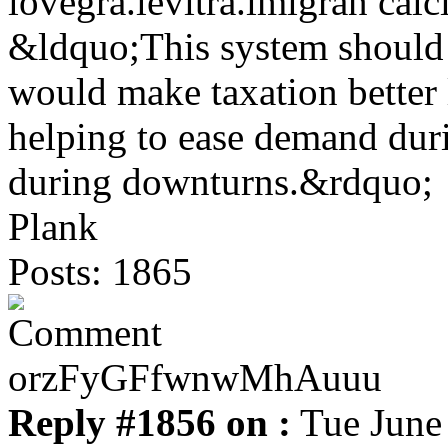
lovegra.levitra.imigran calc
&ldquo;This system should 
would make taxation better l
helping to ease demand duri
during downturns.&rdquo;
Plank
Posts: 1865
orzFyGFfwnwMhAuuu
Reply #1856 on :
Tue June 