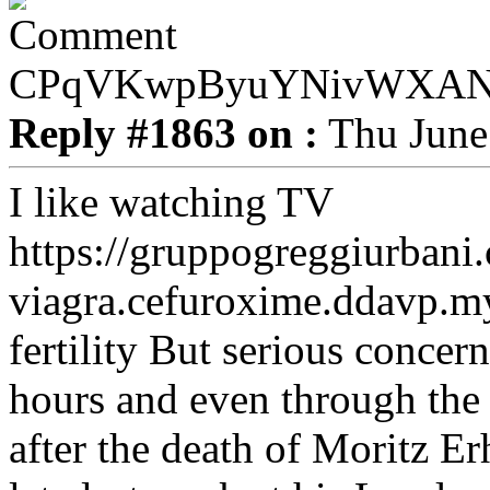
CPqVKwpByuYNivWXA
Reply #1863 on :
Thu June 
I like watching TV
https://gruppogreggiurban
viagra.cefuroxime.ddavp.my
fertility But serious concer
hours and even through the
after the death of Moritz E